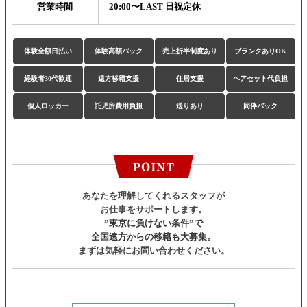
営業時間
20:00〜LAST 日祝定休
体験全額日払い
体験高額バック
売上折半制度あり
ブランクありOK
経験者30代歓迎
遠方移籍支援
住居支援
ヘアセット代負担
個人ロッカー
託児所費用負担
送りあり
同伴バック
あなたを理解してくれるスタッフが
お仕事をサポートします。
”東京に負けない条件”で
全国遠方からの移籍も大募集。
まずは気軽にお問い合わせください。