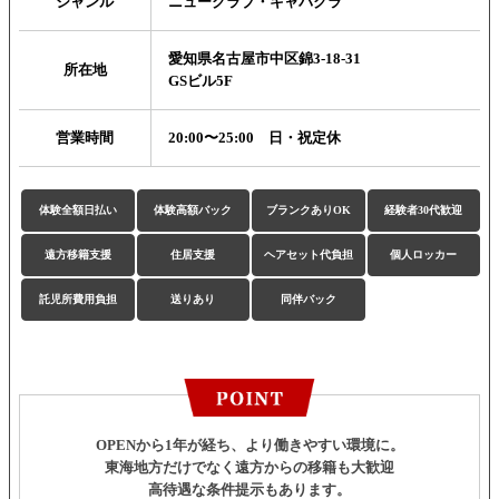
ジャンル
ニュークラブ・キャバクラ
愛知県名古屋市中区錦3-18-31
所在地
GSビル5F
営業時間
20:00〜25:00 日・祝定休
体験全額日払い
体験高額バック
ブランクありOK
経験者30代歓迎
遠方移籍支援
住居支援
ヘアセット代負担
個人ロッカー
託児所費用負担
送りあり
同伴バック
OPENから1年が経ち、より働きやすい環境に。
東海地方だけでなく遠方からの移籍も大歓迎
高待遇な条件提示もあります。