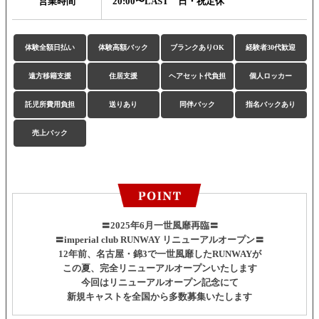
営業時間
20:00〜LAST 日・祝定休
体験全額日払い
体験高額バック
ブランクありOK
経験者30代歓迎
遠方移籍支援
住居支援
ヘアセット代負担
個人ロッカー
託児所費用負担
送りあり
同伴バック
指名バックあり
売上バック
〓2025年6月一世風靡再臨〓
〓imperial club RUNWAY リニューアルオープン〓
12年前、名古屋・錦3で一世風靡したRUNWAYが
この夏、完全リニューアルオープンいたします
今回はリニューアルオープン記念にて
新規キャストを全国から多数募集いたします