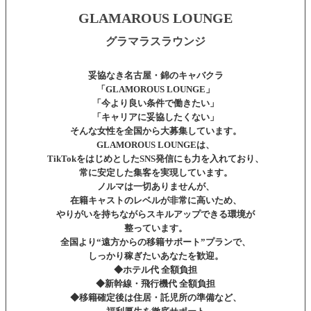
GLAMAROUS LOUNGE
グラマラスラウンジ
妥協なき名古屋・錦のキャバクラ
「GLAMOROUS LOUNGE」
「今より良い条件で働きたい」
「キャリアに妥協したくない」
そんな女性を全国から大募集しています。
GLAMOROUS LOUNGEは、
TikTokをはじめとしたSNS発信にも力を入れており、
常に安定した集客を実現しています。
ノルマは一切ありませんが、
在籍キャストのレベルが非常に高いため、
やりがいを持ちながらスキルアップできる環境が
整っています。
全国より“遠方からの移籍サポート”プランで、
しっかり稼ぎたいあなたを歓迎。
◆ホテル代 全額負担
◆新幹線・飛行機代 全額負担
◆移籍確定後は住居・託児所の準備など、