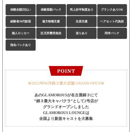
体験全額日払い
体験高額バック
売上折半制度あり
ブランクありOK
経験者30代歓迎
遠方移籍支援
住居支援
ヘアセット代負担
個人ロッカー
託児所費用負担
送りあり
同伴バック
指名バックあり
〓2022年08月錦３最大店舗 GRAND OPEN〓
あのGLAMOROUSが名古屋錦３にて
”錦３最大キャバクラ”として2号店が
グランドオープンしました
GLAMOROUS LOUNGEは
全国より新規キャストを大募集