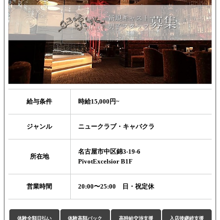
給与条件
時給15,000円~
ジャンル
ニュークラブ・キャバクラ
名古屋市中区錦3-19-6
所在地
PivotExcelsior B1F
営業時間
20:00〜25:00 日・祝定休
体験全額日払い
体験高額バック
高時給交渉支援
入店後継続支援