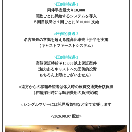
○圧倒的待遇-1
同伴手当最大￥10,000
回数ごとに昇給するシステムを導入
５回目以降は１回ごとに￥10,000 支給
○圧倒的待遇-2
名古屋錦の常識を超える超高比率売上折半を実施
（キャストファーストシステム）
○圧倒的待遇-3
高額保証時給￥15,000以上保証案件
（魅力あるキャストへの圧倒的投資
もちろん上限はございません）
○遠方からの移籍希望者は体入時の旅費交通費全額負担
（在籍採用時には転居費用の負担実施）
○シングルマザーには託児所負担など全て支援します
<2026.08.07 配信>