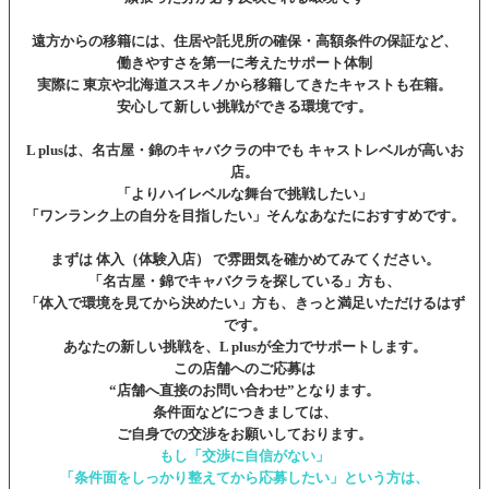
遠方からの移籍には、住居や託児所の確保・高額条件の保証など、
働きやすさを第一に考えたサポート体制
実際に 東京や北海道ススキノから移籍してきたキャストも在籍。
安心して新しい挑戦ができる環境です。
L plusは、名古屋・錦のキャバクラの中でも キャストレベルが高いお
店。
「よりハイレベルな舞台で挑戦したい」
「ワンランク上の自分を目指したい」そんなあなたにおすすめです。
まずは 体入（体験入店） で雰囲気を確かめてみてください。
「名古屋・錦でキャバクラを探している」方も、
「体入で環境を見てから決めたい」方も、きっと満足いただけるはず
です。
あなたの新しい挑戦を、L plusが全力でサポートします。
この店舗へのご応募は
“店舗へ直接のお問い合わせ”となります。
条件面などにつきましては、
ご自身での交渉をお願いしております。
もし「交渉に自信がない」
「条件面をしっかり整えてから応募したい」という方は、