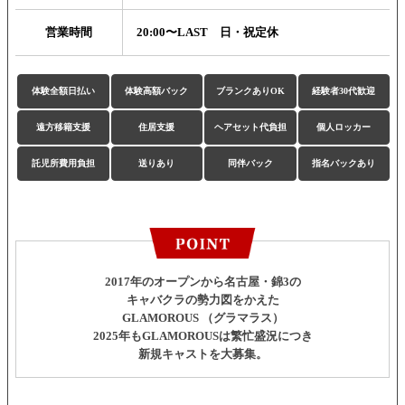
営業時間
20:00〜LAST 日・祝定休
体験全額日払い
体験高額バック
ブランクありOK
経験者30代歓迎
遠方移籍支援
住居支援
ヘアセット代負担
個人ロッカー
託児所費用負担
送りあり
同伴バック
指名バックあり
2017年のオープンから名古屋・錦3の
キャバクラの勢力図をかえた
GLAMOROUS （グラマラス）
2025年もGLAMOROUSは繁忙盛況につき
新規キャストを大募集。