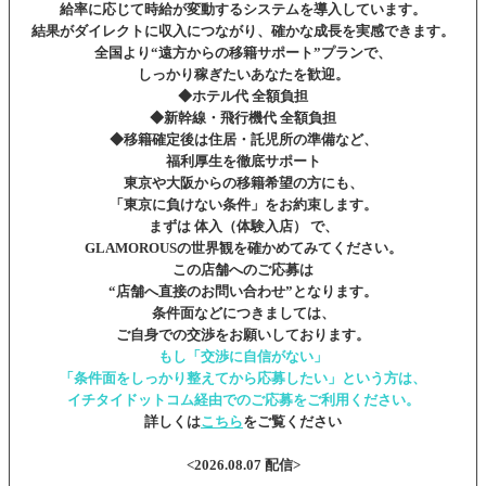
給率に応じて時給が変動するシステムを導入しています。
結果がダイレクトに収入につながり、確かな成長を実感できます。
全国より“遠方からの移籍サポート”プランで、
しっかり稼ぎたいあなたを歓迎。
◆ホテル代 全額負担
◆新幹線・飛行機代 全額負担
◆移籍確定後は住居・託児所の準備など、
福利厚生を徹底サポート
東京や大阪からの移籍希望の方にも、
「東京に負けない条件」をお約束します。
まずは 体入（体験入店） で、
GLAMOROUSの世界観を確かめてみてください。
この店舗へのご応募は
“店舗へ直接のお問い合わせ”となります。
条件面などにつきましては、
ご自身での交渉をお願いしております。
もし「交渉に自信がない」
「条件面をしっかり整えてから応募したい」という方は、
イチタイドットコム経由でのご応募をご利用ください。
詳しくは
こちら
をご覧ください
<2026.08.07 配信>