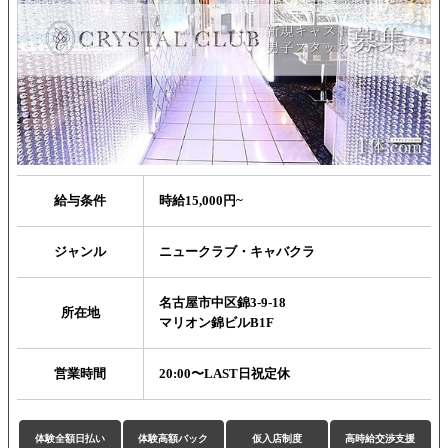
給与条件
時給15,000円~
ジャンル
ニュークラブ・キャバクラ
名古屋市中区錦3-9-18
所在地
マリオン錦ビルB1F
営業時間
20:00〜LAST日祝定休
体験全額日払い
体験高額バック
仮入店制度
高時給交渉支援