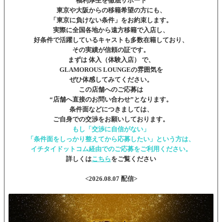
福利厚生を徹底サポート
東京や大阪からの移籍希望の方にも、
「東京に負けない条件」をお約束します。
実際に全国各地から遠方移籍で入店し、
好条件で活躍しているキャストも多数在籍しており、
その実績が信頼の証です。
まずは 体入（体験入店） で、
GLAMOROUS LOUNGEの雰囲気を
ぜひ体感してみてください。
この店舗へのご応募は
“店舗へ直接のお問い合わせ”となります。
条件面などにつきましては、
ご自身での交渉をお願いしております。
もし「交渉に自信がない」
「条件面をしっかり整えてから応募したい」という方は、
イチタイドットコム経由でのご応募をご利用ください。
詳しくは
こちら
をご覧ください
<2026.08.07 配信>