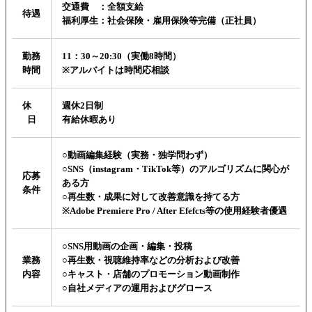
交通費 ：全額支給
待遇
福利厚生：社会保険・雇用保険等完備（正社員）
勤務
11：30～20:30（実働8時間）
時間
※アルバイトは時間応相談
休
週休2日制
日
有給休暇あり
○動画編集経験（実務・独学問わず）
○SNS（instagram・TikTok等）のアルゴリズムに関心が
応募
ある方
条件
○再生数・成果に対して改善意識を持てる方
※Adobe Premiere Pro / After Efefcts等の使用経験者優遇
○SNS用動画の企画・編集・投稿
業務
○再生数・視聴維持率などの分析および改善
内容
○キャスト・店舗のプロモーション動画制作
○自社メディアの運用およびグロース