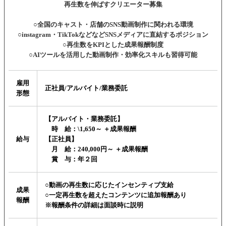
再生数を伸ばすクリエーター募集
○全国のキャスト・店舗のSNS動画制作に関われる環境
○instagram・TikTokなどなどSNSメディアに直結するポジション
○再生数をKPIとした成果報酬制度
○AIツールを活用した動画制作・効率化スキルも習得可能
雇用
正社員/アルバイト/業務委託
形態
【アルバイト・業務委託】
時 給：\1,650～ ＋成果報酬
給与
【正社員】
月 給：240,000円～ ＋成果報酬
賞 与：年２回
○動画の再生数に応じたインセンティブ支給
成果
○一定再生数を超えたコンテンツに追加報酬あり
報酬
※報酬条件の詳細は面談時に説明