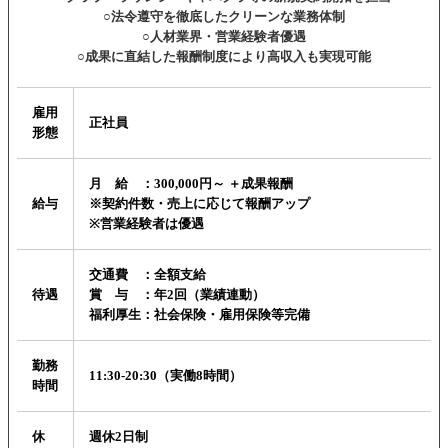
○法令遵守を徹底したクリーンな業務体制
○人材業界・営業経験者優遇
○成果に直結した報酬制度により高収入も実現可能
雇用
正社員
形態
月 給 ：300,000円～ ＋成果報酬
給与
※契約件数・売上に応じて報酬アップ
※営業経験者は優遇
交通費 ：全額支給
待遇
賞 与 ：年2回（業績連動）
福利厚生：社会保険・雇用保険等完備
勤務
11:30-20:30（実働8時間）
時間
休
週休2日制