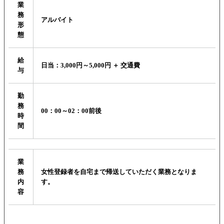
業
務
アルバイト
形
態
給
日当：3,000円～5,000円 ＋ 交通費
与
勤
務
00：00～02：00前後
時
間
業
務
女性登録者を自宅まで帰送していただく業務となりま
内
す。
容