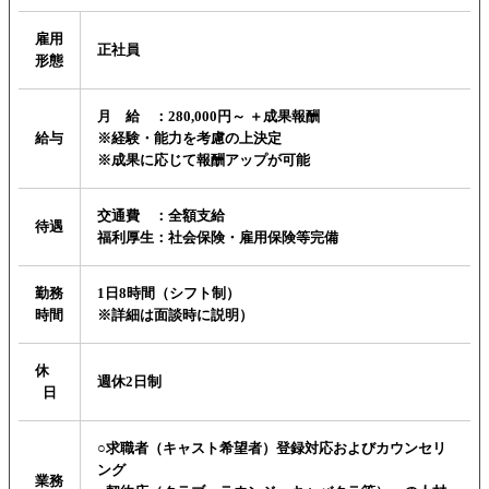
雇用
正社員
形態
月 給 ：280,000円～ ＋成果報酬
給与
※経験・能力を考慮の上決定
※成果に応じて報酬アップが可能
交通費 ：全額支給
待遇
福利厚生：社会保険・雇用保険等完備
勤務
1日8時間（シフト制）
時間
※詳細は面談時に説明）
休
週休2日制
日
○求職者（キャスト希望者）登録対応およびカウンセリ
ング
業務