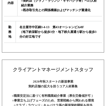
○契約店（クラブ・ラウンジ・キャバクラ等）への人材
内容
紹介業務
○既存取引先との関係構築およびマッチング最適化
勤
名古屋市中区錦3-4-13 第43オーシャンビル8F
務
（地下鉄栄駅から徒歩3分・地下鉄久屋通り駅から徒歩3
地
分の好立地です
クライアントマネージメントスタッフ
2026年秋スタートの新規事業
契約店舗の拡大を担うコア人材募集
○職業安定法に基づく有料職業紹介事業（厚生労働省許可 ）
○事業立ち上げフェーズのため、営業戦略から関われる環境
○クラブ・ラウンジ・キャバクラ等の新規契約開拓を担当