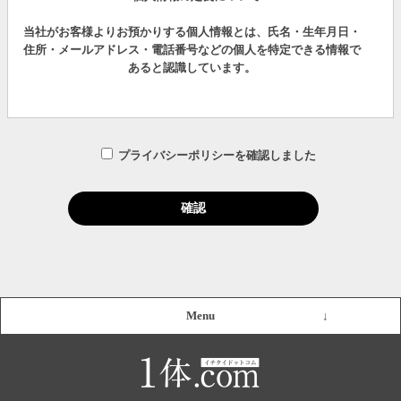
当社がお客様よりお預かりする個人情報とは、氏名・生年月日・
住所・メールアドレス・電話番号などの個人を特定できる情報で
あると認識しています。
収集範囲は、目的を達成するための必要最低限とし、取り扱いに
つきましては個人情報保護関連の法令および社内諸規定などを遵
守します。
プライバシーポリシーを確認しました
2.個人情報の収集と利用目的
当社では、下記の理由でお客様より個人情報を収集することがあ
ります。
・お客様ご自身の承諾に基づく、求人広告掲載企業への個人情報
開示
Menu
・お客様のお問い合わせに対する回答、及びご相談対応
・弊社が管理運営するサイト「1体.com」におけるお客様への個
人認証