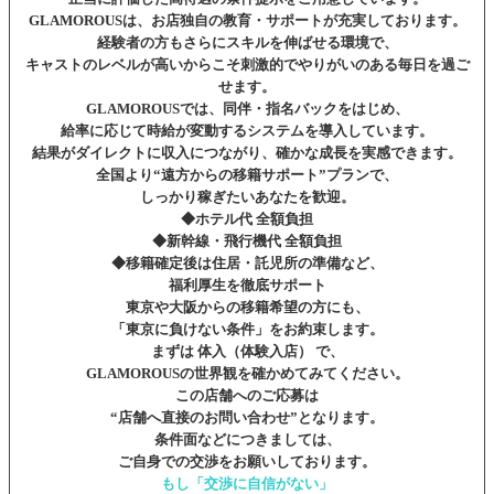
GLAMOROUSは、お店独自の教育・サポートが充実しております。
経験者の方もさらにスキルを伸ばせる環境で、
キャストのレベルが高いからこそ刺激的でやりがいのある毎日を過ご
せます。
GLAMOROUSでは、同伴・指名バックをはじめ、
給率に応じて時給が変動するシステムを導入しています。
結果がダイレクトに収入につながり、確かな成長を実感できます。
全国より“遠方からの移籍サポート”プランで、
しっかり稼ぎたいあなたを歓迎。
◆ホテル代 全額負担
◆新幹線・飛行機代 全額負担
◆移籍確定後は住居・託児所の準備など、
福利厚生を徹底サポート
東京や大阪からの移籍希望の方にも、
「東京に負けない条件」をお約束します。
まずは 体入（体験入店） で、
GLAMOROUSの世界観を確かめてみてください。
この店舗へのご応募は
“店舗へ直接のお問い合わせ”となります。
条件面などにつきましては、
ご自身での交渉をお願いしております。
もし「交渉に自信がない」