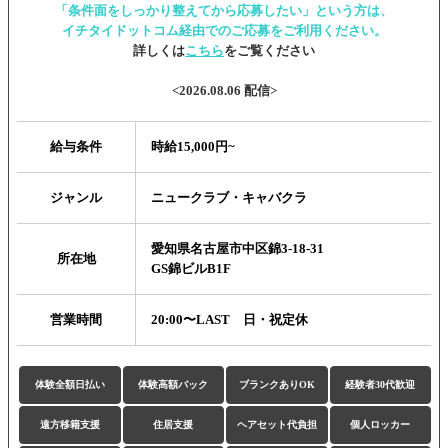
「条件面をしっかり整えてから応募したい」という方は、
イチタイドットコム経由でのご応募をご利用ください。
詳しくは
こちら
をご覧ください
<2026.08.06 配信>
給与条件
時給15,000円~
ジャンル
ニュークラブ・キャバクラ
愛知県名古屋市中区錦3-18-31
所在地
GS錦ビルB1F
営業時間
20:00〜LAST 日・祝定休
体験全額日払い
体験高額バック
ブランクありOK
経験者30代歓迎
遠方移籍支援
住居支援
ヘアセット代負担
個人ロッカー