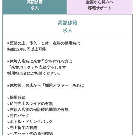
高額移籍
全国から錦３へ
求人
移籍サポート
高額移籍
求人
■面談の上、体入・１体・在籍の採用時は
時給15,000円以上可能
■体験入店時に来客予定を作れる方は
「来客バック」を支給交渉します
採用担当者にご相談ください。
■体験後、お店から「採用オファー」あれば
○採用時給
○給与売上スライドの有無
○在籍入店後の保証時給期間の有無
○同伴バック
○ボトル・ドリンクバック
○売上折半の有無
○ヘアセット代の負担確認