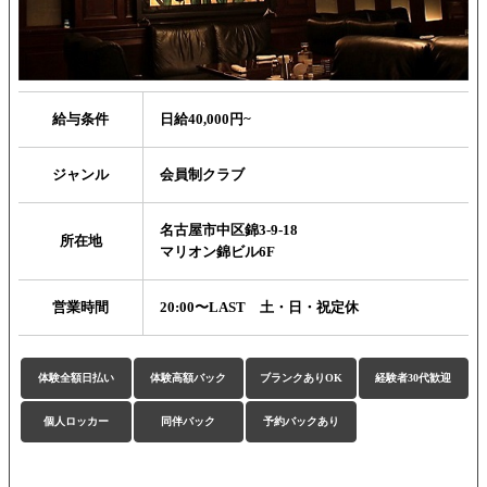
給与条件
日給40,000円~
ジャンル
会員制クラブ
名古屋市中区錦3-9-18
所在地
マリオン錦ビル6F
営業時間
20:00〜LAST 土・日・祝定休
体験全額日払い
体験高額バック
ブランクありOK
経験者30代歓迎
個人ロッカー
同伴バック
予約バックあり