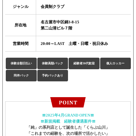
ジャンル
会員制クラブ
名古屋市中区錦3-8-15
所在地
第二山清ビル７階
営業時間
20:00～LAST 土曜・日曜・祝日休み
体験全額日払い
体験高額バック
経験者30代歓迎
個人ロッカー
同伴バック
予約バックあり
〓2025年4月GRAND OPEN〓
〓新規掲載 経験者優遇案件〓
「純」の系列店として誕生した「くらぶ山川」
「これまでの経験を、次の場所で活かしたい」