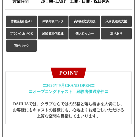
営業時間
20：00~LAST 土曜・日曜・祝日休み
体験全額日払い
体験高額バック
高時給交渉支援
入店後継続支援
ブランクありOK
経験者30代歓迎
個人ロッカー
送りあり
同伴バック
〓2026年9月GRAND OPEN〓
〓オープニングキャスト 経験者優遇案件〓
DAHLIAでは、クラブならではの品格と落ち着きを大切にし、
お客様にもキャストの皆様にも、心地よくお過ごしいただける
上質な空間を目指してまいります。