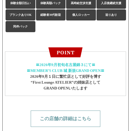
体験全額日払い
体験高額バック
高時給交渉支援
入店後継続支援
ブランクありOK
経験者30代歓迎
個人ロッカー
送りあり
同伴バック
〓2026年9月初旬名古屋錦３にて〓
〓MEMBER’S CLUB 城 新規GRAND OPEN〓
2026年9月１日に繁忙店として好評を博す
“First Lounge ATELIER”の姉妹店として
GRAND OPENいたします
この店舗の詳細はこちら