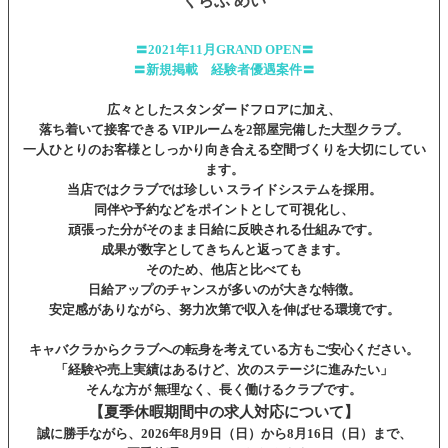
くらぶ めい
〓2021年11月GRAND OPEN〓
〓新規掲載 経験者優遇案件〓
広々としたスタンダードフロアに加え、
落ち着いて接客できる VIPルームを2部屋完備した大型クラブ。
一人ひとりのお客様としっかり向き合える空間づくりを大切にしてい
ます。
当店ではクラブでは珍しい スライドシステムを採用。
同伴や予約などをポイントとして可視化し、
頑張った分がそのまま日給に反映される仕組みです。
成果が数字としてきちんと返ってきます。
そのため、他店と比べても
日給アップのチャンスが多いのが大きな特徴。
安定感がありながら、努力次第で収入を伸ばせる環境です。
キャバクラからクラブへの転身を考えている方もご安心ください。
「経験や売上実績はあるけど、次のステージに進みたい」
そんな方が 無理なく、長く働けるクラブです。
【夏季休暇期間中の求人対応について】
誠に勝手ながら、2026年8月9日（日）から8月16日（日）まで、