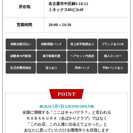
名古屋市中区錦3-18-12
所在地
ミネックス88ビル4F
営業時間
20:00～24:30
体験全額日払い
体験高額バック
売上折半制度あり
ブランクありOK
経験者30代歓迎
遠方移籍支援
ヘアセット代負担
個人ロッカー
託児所費用負担
送りあり
同伴バック
予約バックあり
〓2024.5月7日 GRAND OPEN〓
全国に増殖する「ここはキャバクラ？」と言われる
ＮＡＢＡＫＵＲＡ（名ばかりクラブ）ではなく
「このお店、この人達に出会えてよかった」と
あなたに思っていただける環境作りを目指します