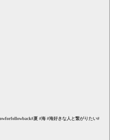
owforfollowback#夏 #海 #海好きな人と繋がりたい#