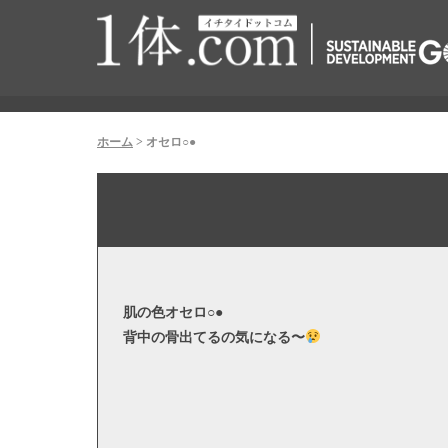
ホーム
>
オセロ○●
肌の色オセロ○●
背中の骨出てるの気になる〜