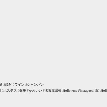
#お酒 #焼酎 #ワイン #シャンパン
ス #銀座 #かわいい #名古屋出張 #followme #instagood #lfl #foll