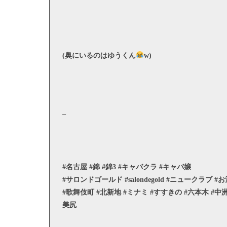
(奥にいるのはゆうくん
w)
_
#名古屋 #錦 #錦3 #キャバクラ #キャバ嬢
#サロンドゴールド #salondegold #ニュークラブ 
#歌舞伎町 #北新地 #ミナミ #すすきの #六本木 #中洲 #ホステ
美尻