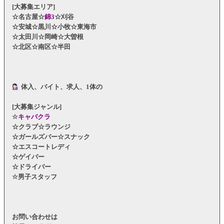
[大募集エリア]
☆名古屋☆
錦3
☆刈谷
☆安城☆黒川☆小牧☆東海市
☆太田川☆岡崎☆大曽根
☆北区☆南区☆半田
体入、バイト、求人、1体の
[大募集ジャンル]
☆
キャバクラ
☆クラブ☆ラウンジ
☆ガールズバー☆スナック
☆エスコートレディ
☆ゲイバー
☆ドライバー
☆男子スタッフ
お問い合わせは