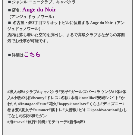
ジャンル:ニュークラブ、キャバクラ
Ange du Noir
店名:
（アンジュ ドゥ ノワール）
名古屋・錦3丁目マリオットビルに位置する Ange du Noir（アン
ジュドゥノワール）.
店内は落ち着いた空間を演出し、まるで高級クラブさながらの雰囲
気でお仕事が可能です。
こちら
詳細は
#求人#錦#クラブ#キャバクラ#男子#ガールズバー#ラウンジ#1体#体
入#小牧#刈谷#beauty#ドレス#名駅#水着#instalike#安城#バイト#か
わいい#instagood#cute#花火#happy#instalove#くらぶ#ディズニー#
巻き髪#夏女子#summer#筋トレ#大曽根#ビキニ#pool#vacation#おも
てなし#浴衣#和モダン
#海#travel#旅行#沖縄#モテコーデ#新作#錦3