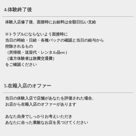
4.体験終了後
体験入店修了後、面接時にお給料は全額日払い支給
※トラブルにならないよう面接時に
当日の時給・日給・各種バックの確認と当日の給与から
控除されるもの
（所得税・送迎代・レンタル品etc）
（遠方体験者は旅費交通費）
をご確認ください
5.在籍入店のオファー
当日の体験入店で店舗があなたを評価された場合、
お店から在籍入店のオファーがあります
あなた自身でしっかりお考えいただき
あなたに合った素敵なお店を見つけてください