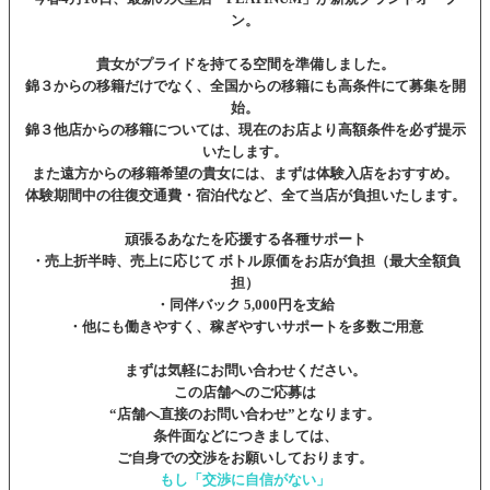
ン。
貴女がプライドを持てる空間を準備しました。
錦３からの移籍だけでなく、全国からの移籍にも高条件にて募集を開
始。
錦３他店からの移籍については、現在のお店より高額条件を必ず提示
いたします。
また遠方からの移籍希望の貴女には、まずは体験入店をおすすめ。
体験期間中の往復交通費・宿泊代など、全て当店が負担いたします。
頑張るあなたを応援する各種サポート
・売上折半時、売上に応じて ボトル原価をお店が負担（最大全額負
担）
・同伴バック 5,000円を支給
・他にも働きやすく、稼ぎやすいサポートを多数ご用意
まずは気軽にお問い合わせください。
この店舗へのご応募は
“店舗へ直接のお問い合わせ”となります。
条件面などにつきましては、
ご自身での交渉をお願いしております。
もし「交渉に自信がない」