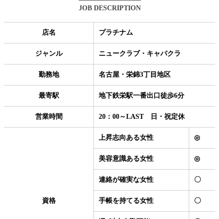
JOB DESCRIPTION
店名
プラチナム
ジャンル
ニュークラブ・キャバクラ
勤務地
名古屋・栄錦3丁目地区
最寄駅
地下鉄栄駅一番出口徒歩6分
営業時間
20：00～LAST 日・祝定休
上昇志向ある女性
◎
美容意識ある女性
◎
連絡が確実な女性
〇
資格
手帳を持てる女性
〇