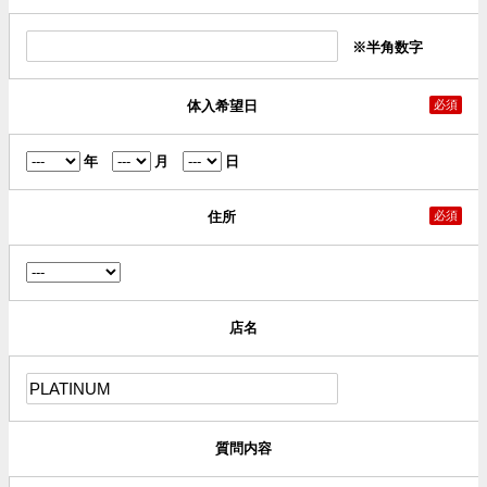
※半角数字
体入希望日
必須
年
月
日
住所
必須
店名
質問内容