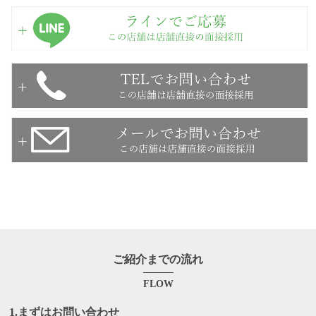
ご紹介までの流れ
FLOW
1.まずはお問い合わせ