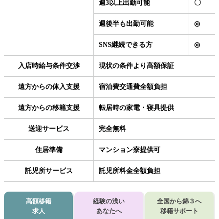
週3以上出勤可能
〇
週後半も出勤可能
◎
SNS継続できる方
◎
入店時給与条件交渉
現状の条件より高額保証
遠方からの体入支援
宿泊費交通費全額負担
遠方からの移籍支援
転居時の家電・寝具提供
送迎サービス
完全無料
住居準備
マンション寮提供可
託児所サービス
託児所料金全額負担
高額移籍
経験の浅い
全国から錦３へ
求人
あなたへ
移籍サポート