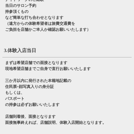
当日のサロン予約
持参頂くもの
など簡単な打ち合わせとなります
（遠方からの体験希望者は旅費交通費を
ご負担を店舗かご本人か確認お願いいたします）
3.体験入店当日
まずは希望店舗での面接となります
現地希望店舗までご自身で直行お願いいたします
三か月以内に発行された本籍地記載の
住民票+顔写真入りの身分証
もしくは、
パスポート
の持参は必ずお願いいたします
店舗到着後、面接となります
面接無事終えれば、店舗説明、体験入店開始となります。