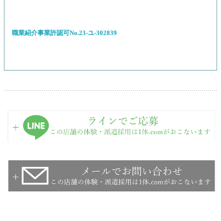
職業紹介事業許認可No.23-ユ-302839