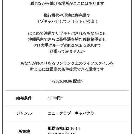
感じながら働ける場所がここにはあります
飛行機代や現地に寮完備で
リゾキャバとしてメリットが沢山！
はじめて沖縄でリゾキャバされるあなたにも
沖縄県内でさらに高待遇を望む移籍希望者も
ぜひ大手グループのPRINCE GROUPで
頑張ってみませんか
あなたがゆとりあるワンランク上のライフスタイルを
叶えるには最高の条件提示できる環境です
<2026.08.06 配信>
給与条件
5,000円~
ジャンル
ニュークラブ・キャバクラ
那覇市松山2-16-14
所在地