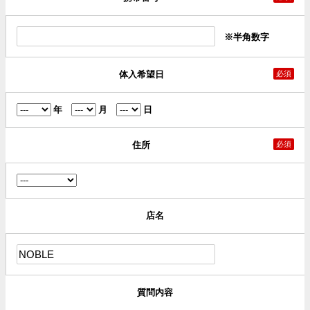
※半角数字
体入希望日
必須
年
月
日
住所
必須
店名
質問内容