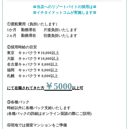
〓当店へのリゾートバイトの採用は〓
〓イチタイドットコムが実施します〓
①渡航費用（負担いたします）
1か月 勤務滞在 片道負担いたします
2ヵ月 勤務滞在 往復負担いたします
②採用時給の目安
東京 キャバクラ￥10,000以上
大阪 キャバクラ￥10,000以上
名古屋キャバクラ￥ 8,000以上
福岡 キャバクラ￥ 8,000以上
札幌 キャバクラ￥ 8,000以上
￥5000
にて在籍されてきた方
以上可
③各種バック
時給以外に各種バック支給いたします
(各種バックの詳細はオンライン面談の際にご説明)
④現地では個室マンションをご準備