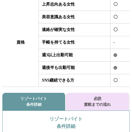
上昇志向ある女性
〇
美容意識ある女性
〇
連絡が確実な女性
〇
資格
手帳を持てる女性
-
週3以上出勤可能
◎
週後半も出勤可能
◎
SNS継続できる方
〇
リゾートバイト
必読
条件詳細
渡航までの流れ
リゾートバイト
条件詳細