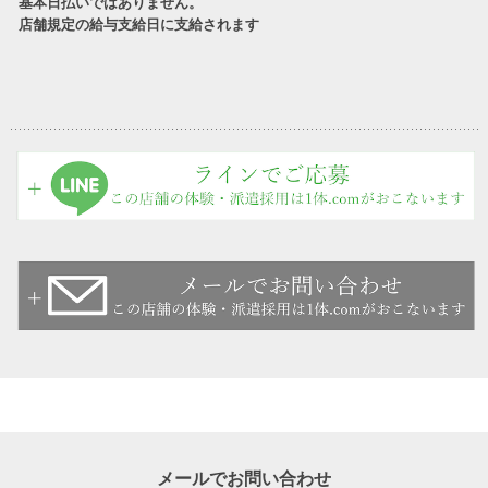
基本日払いではありません。
店舗規定の給与支給日に支給されます
メールでお問い合わせ