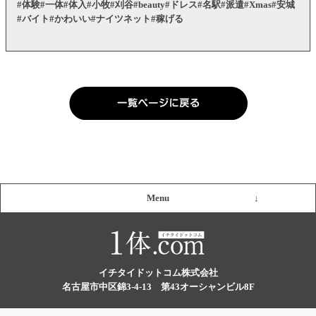
#体験#一体#体入#小牧#刈谷#beauty#ドレス#名駅#派遣#Xmas#安城
#バイト#かわいい#ナイツネット#稼げる
Menu
イチタイドットコム株式会社
名古屋市中区錦3-4-13 第43オーシャンビル8F