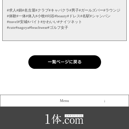
#求人#錦#名古屋#クラブ#キャバクラ#男子#ガールズバー#ラウンジ
#体験#一体#体入#小牧#刈谷#beauty#ドレス#名駅#シャンパン
#travel#安城#バイト#かわいい#ナイツネット
#cute#nagoya#beachwear#ゴルフ女子
Menu