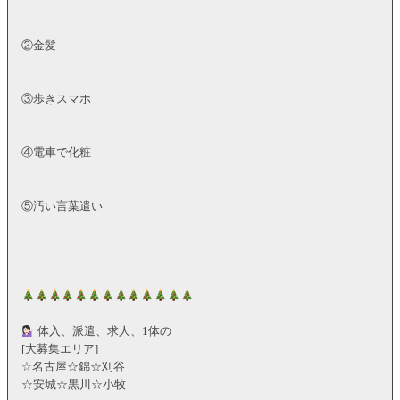
②金髪
③歩きスマホ
④電車で化粧
⑤汚い言葉遣い
体入、派遣、求人、1体の
[大募集エリア]
☆名古屋☆錦☆刈谷
☆安城☆黒川☆小牧