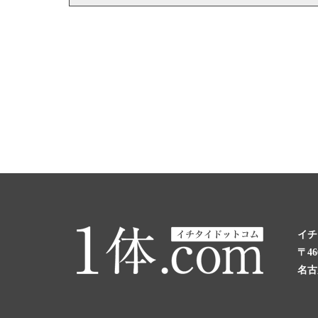
イチ
〒46
名古