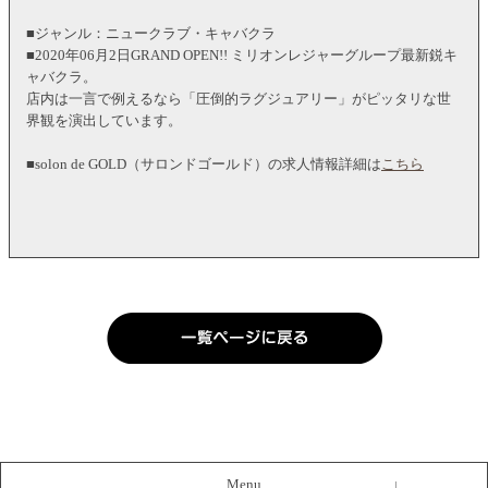
■ジャンル：ニュークラブ・キャバクラ
■2020年06月2日GRAND OPEN!! ミリオンレジャーグループ最新鋭キ
ャバクラ。
店内は一言で例えるなら「圧倒的ラグジュアリー」がピッタリな世
界観を演出しています。
■solon de GOLD（サロンドゴールド）の求人情報詳細は
こちら
Menu