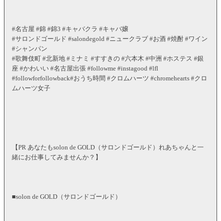
#名古屋 #錦 #錦3 #キャバクラ #キャバ嬢
#サロンドゴールド #salondegold #ニュークラブ #お酒 #焼酎 #ワイン
#シャンパン
#歌舞伎町 #北新地 #ミナミ #すすきの #六本木 #中洲 #ホステス #銀
座 #かわいい #名古屋出張 #followme #instagood #lfl
#followforfollowback#おうち時間 #クロムハーツ #chromehearts #クロ
ムハーツ女子
【PR あなたもsolon de GOLD（サロンドゴールド）れあちゃんと一
緒にお仕事してみませんか？】
■solon de GOLD（サロンドゴールド）