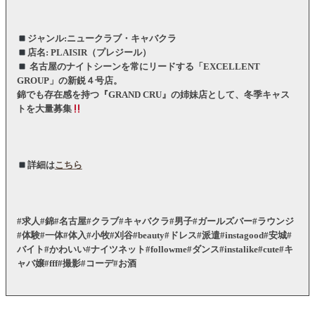
ジャンル:ニュークラブ・キャバクラ
店名: PLAISIR（プレジール）
名古屋のナイトシーンを常にリードする「EXCELLENT
GROUP」の新鋭４号店。
錦でも存在感を持つ『GRAND CRU』の姉妹店として、冬季キャス
トを大量募集
詳細は
こちら
#求人#錦#名古屋#クラブ#キャバクラ#男子#ガールズバー#ラウンジ
#体験#一体#体入#小牧#刈谷#beauty#ドレス#派遣#instagood#安城#
バイト#かわいい#ナイツネット#followme#ダンス#instalike#cute#キ
ャバ嬢#fff#撮影#コーデ#お酒