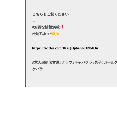
こちらもご覧ください
↓↓
◉お得な情報満載
松尾Twitter
https://twitter.com/IKeQDp6a6KHNMOu
#求人#錦#名古屋#クラブ#キャバクラ#男子#ガール
ケパラ