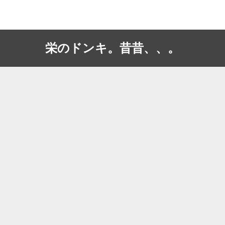
栄のドンキ。昔昔、、。