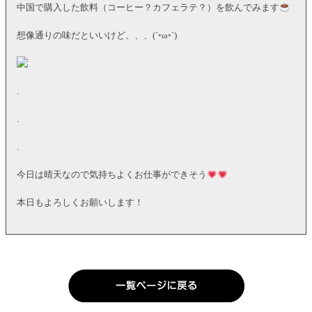
中国で購入した飲料（コーヒー？カフェラテ？）を飲んでみます
想像通りの味だといいけど、、、(´◦ω◦`)
.
.
.
今日は晴天なので気持ちよくお仕事ができそう
本日もよろしくお願いします！