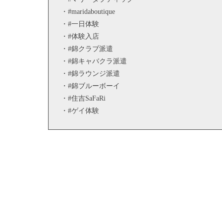
・#maridaboutique
・#一日体験
・#体験入店
・#錦クラブ派遣
・#錦キャバクラ派遣
・#錦ラウンジ派遣
・#錦ブルーボーイ
・#住吉SaFaRi
・#ゲイ体験