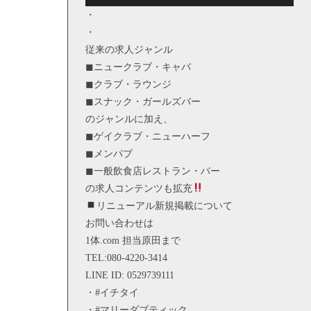
・
・
従来の求人ジャンル
◼︎ニュークラブ・キャバ
◼︎クラブ・ラウンジ
◼︎スナック・ガールズバー
のジャンルに加え、
◼︎ゲイクラブ・ニューハーフ
◼︎メンパブ
◼︎一般飲食店レストラン・バー
の求人コンテンツも拡充
リニューアル新規掲載について
お問い合わせは
1体.com 担当原田まで
TEL:080-4220-3414
LINE ID: 0529739111
・#イチタイ
・#マリーダブティック