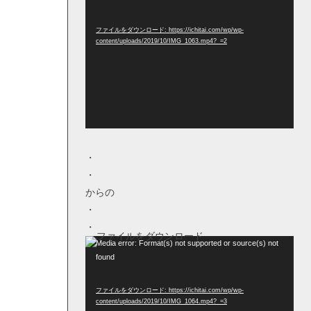
画
プ
ファイルをダウンロード: https://ichitai.com/wp/wp-
レー
content/uploads/2019/10/IMG_1063.mp4?_=2
ヤー
・
・
からの
・
・
動
Media error: Format(s) not supported or source(s) not
found
画
プ
ファイルをダウンロード: https://ichitai.com/wp/wp-
レー
content/uploads/2019/10/IMG_1064.mp4?_=3