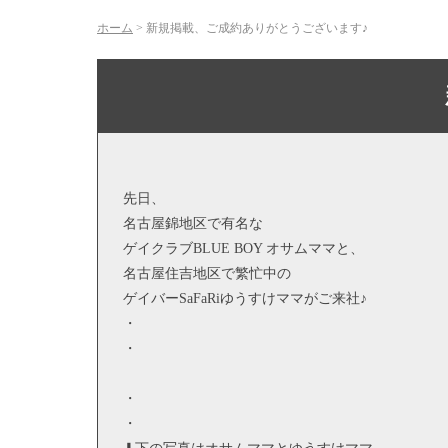
ホーム
>
新規掲載、ご成約ありがとうございます♪
先日、
名古屋錦地区で有名な
ゲイクラブBLUE BOY オサムママと、
名古屋住吉地区で繁忙中の
ゲイバーSaFaRiゆうすけママがご来社♪
・
・
・
・