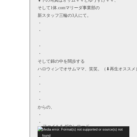
⬇︎下の写真はオサムママとゆうすけママ、
そして1体.comマリーダ事業部の
新スタッフ三輪の3人にて。
・
・
・
・
そして錦の中を闊歩する
ハロウィンでオサムママ、笑笑。（⬇︎再生オススメ
・
・
・
・
からの、
・
・
動
Media error: Format(s) not supported or source(s) not
found