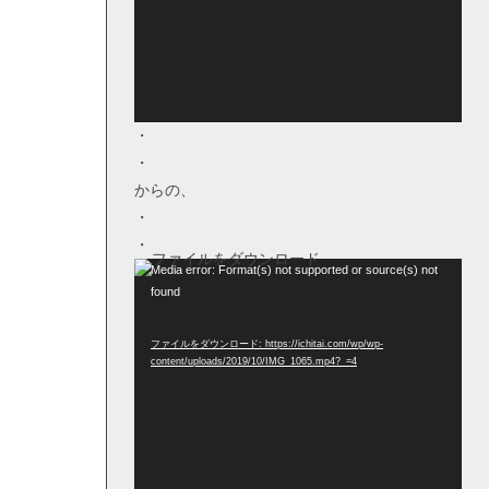
ヤー
・
・
からの、
・
・
動
Media error: Format(s) not supported or source(s) not
found
画
プ
ファイルをダウンロード: https://ichitai.com/wp/wp-
レー
content/uploads/2019/10/IMG_1065.mp4?_=4
ヤー