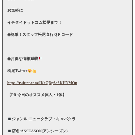
お気軽に
イチタイドットコム松尾まで！
◉簡単！スタッフ松尾直行ＱＲコード
◉お得な情報満載
松尾
Twitter
https://twitter.com/IKeQDp6a6KHNMOu
【
PR
今日のオススメ体入・
1
体】
ジャンル
:
ニュークラブ・キャバクラ
店名
:ANSEASON(
アンシーズン
)