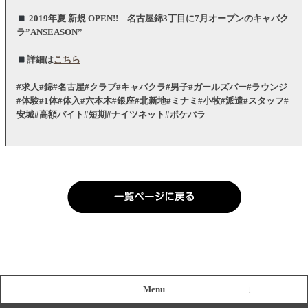
2019
年夏
新規
OPEN!!
名古屋錦
3
丁目に
7
月オープンのキャバク
ラ
”ANSEASON”
詳細は
こちら
#
求人
#
錦
#
名古屋
#
クラブ
#
キャバクラ
#
男子
#
ガールズバー
#
ラウンジ
#
体験
#1
体
#
体入
#
六本木
#
銀座
#
北新地
#
ミナミ
#
小牧
#
派遣
#
スタッフ
#
安城
#
高額バイト
#
短期
#
ナイツネット
#
ポケパラ
Menu