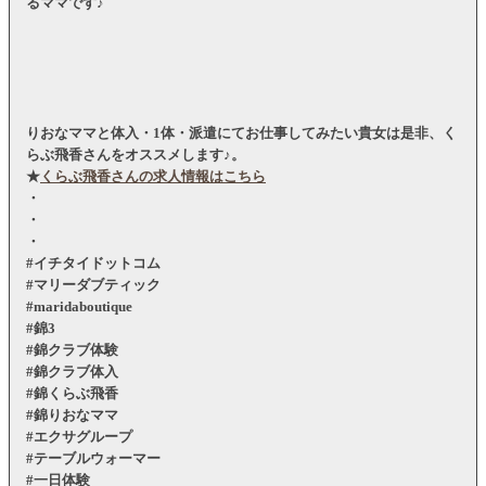
るママです♪
りおなママと体入・1体・派遣にてお仕事してみたい貴女は是非、く
らぶ飛香さんをオススメします♪。
★
くらぶ飛香さんの求人情報はこちら
・
・
・
#イチタイドットコム
#マリーダブティック
#maridaboutique
#錦3
#錦クラブ体験
#錦クラブ体入
#錦くらぶ飛香
#錦りおなママ
#エクサグループ
#テーブルウォーマー
#一日体験