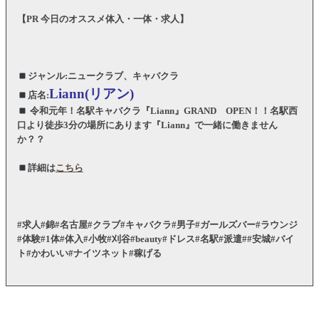
【PR 今日のオススメ体入・一体・求人】
ジャンル:ニュークラブ、キャバクラ
Liann(リアン)
店名:
令和元年！名駅キャバクラ『Liann』GRAND OPEN！！名駅西
口より徒歩3分の場所にあります『Liann』で一緒に働きません
か？？
詳細は
こちら
#求人#錦#名古屋#クラブ#キャバクラ#男子#ガールズバー#ラウンジ
#体験#1体#体入#小牧#刈谷#beauty#ドレス#名駅#派遣##安城#バイ
ト#かわいい#ナイツネット#稼げる