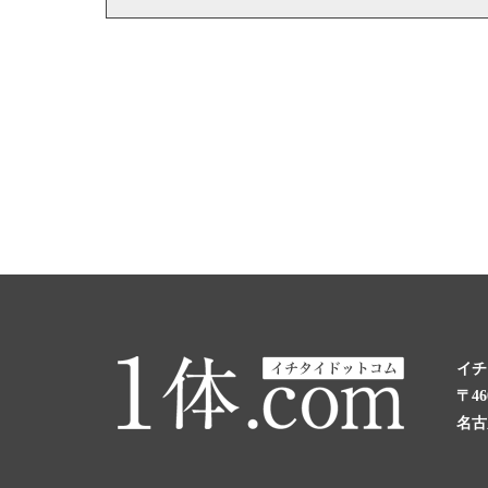
イチ
〒46
名古