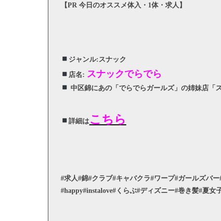
【PR 今日のオススメ体入・1体・求人】
ジャンル:スナック
スナックでらでら
店名:
中区錦にあの「でらでらガールズ」の姉妹店「スナッ
こちら
詳細は
#求人#錦#クラブ#キャバクラ#ワープ#ガールズバー#ラウンジ
#happy#instalove#くらぶ#ディズニー#巻き髪#夏