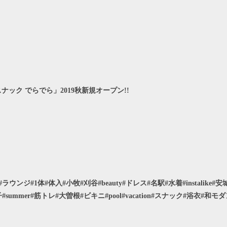
ク でらでら」2019秋新規オープン!!
#1体#体入#小牧#刈谷#beauty#ドレス#名駅#水着#instalike#安城#バ
女子#summer#筋トレ#大曽根#ビキニ#pool#vacation#スナック#浴衣#和モ