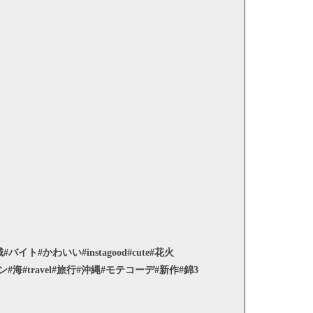
イト#かわいい#instagood#cute#花火
ダン#海#travel#旅行#沖縄#モテコーデ#新作#錦3