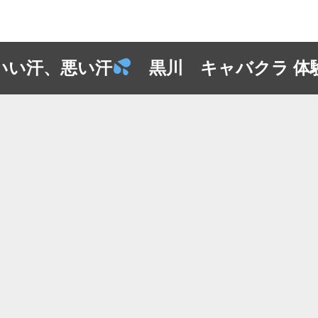
いい汗、悪い汗
黒川 キャバクラ 体