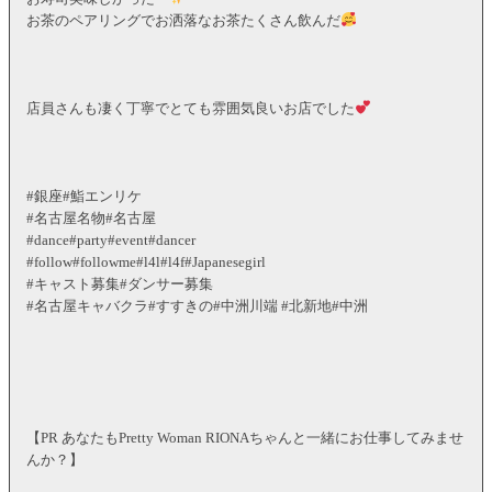
お茶のペアリングでお洒落なお茶たくさん飲んだ
店員さんも凄く丁寧でとても雰囲気良いお店でした
#銀座#鮨エンリケ
#名古屋名物#名古屋
#dance#party#event#dancer
#follow#followme#l4l#l4f#Japanesegirl
#キャスト募集#ダンサー募集
#名古屋キャバクラ#すすきの#中洲川端 #北新地#中洲
【PR あなたもPretty Woman RIONAちゃんと一緒にお仕事してみませ
んか？】