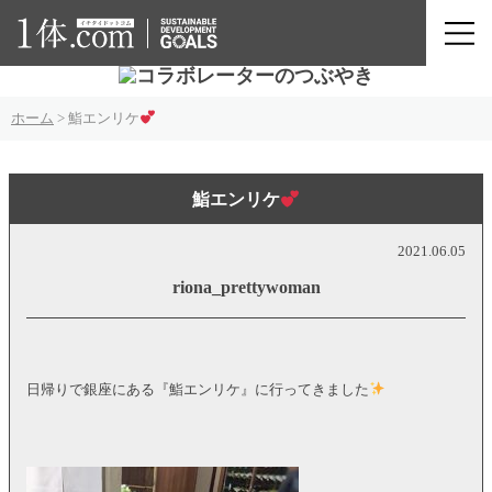
ホーム
>
鮨エンリケ
鮨エンリケ
2021.06.05
riona_prettywoman
日帰りで銀座にある『鮨エンリケ』に行ってきました